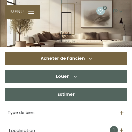
0
FR
MENU
Acheter
de l'ancien
Louer
De l'ancien
De l'immo pro
Estimer
à l'année
De l'immo pro
Type de bien
1
Localisation