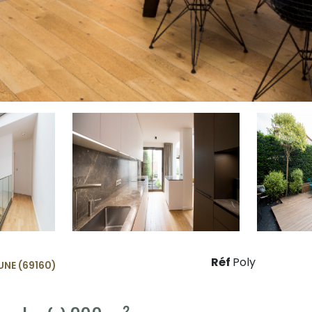
Réf
Poly
NE (69160)