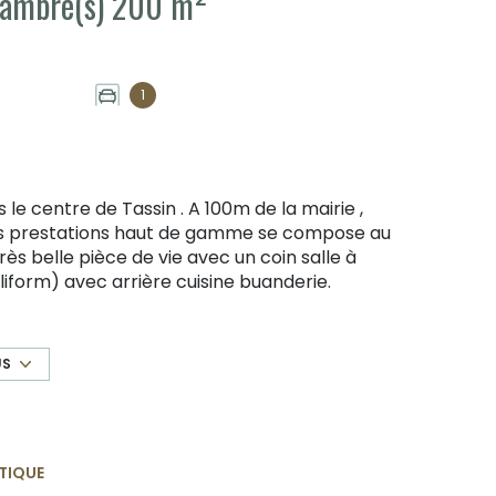
Maison 5 pièce(s) 4 chambre(s) 200 m²
1
le centre de Tassin . A 100m de la mairie ,
s prestations haut de gamme se compose au
s belle pièce de vie avec un coin salle à
iform) avec arrière cuisine buanderie.
é. A l'étage , un beau salon suspendu avec
avec 3 chambres dont une avec salle de
 une suite parentale avec dressing , une salle de
US
 une seconde terrasse. Cette maison baignée
lle de sport) , une buanderie , ainsi qu'un
sports , écoles et commerces . Contact Romain
TIQUE