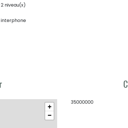
2 niveau(x)
interphone
r
C
35000000
+
−