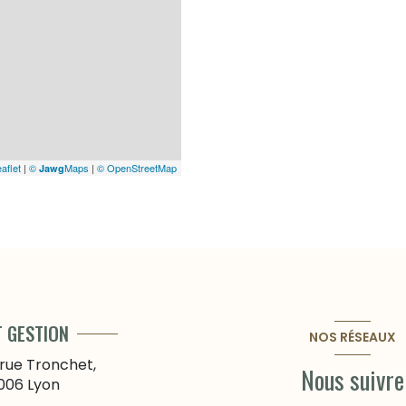
aflet
|
©
Maps
|
© OpenStreetMap
Jawg
T GESTION
NOS RÉSEAUX
 rue Tronchet,
Nous suivre
006
Lyon