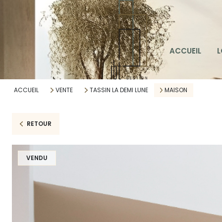
LOC
ACCUEIL
L
LOC
ALE
ACCUEIL
VENTE
TASSIN LA DEMI LUNE
MAISON
RETOUR
VENDU