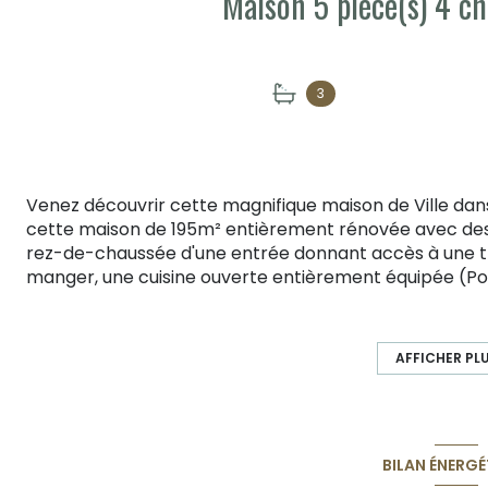
3
Venez découvrir cette magnifique maison de Ville dans 
cette maison de 195m² entièrement rénovée avec de
rez-de-chaussée d'une entrée donnant accès à une trè
manger, une cuisine ouverte entièrement équipée (Pol
L'ensemble ouvre sur une terrasse et un jardin aménag
terrasse donne un accès à une première partie nuit 
douche , une salle de bain ,un wc. A l'étage supérieur ,
AFFICHER PL
bain avec douche et baignoire , un bureau ouvert sur
de lumière , dispose de superbes volumes . Une cave (sa
garage complètent le tout . Calme , au pied des tran
Banos 06.11.14.79.68
BILAN ÉNERGÉ