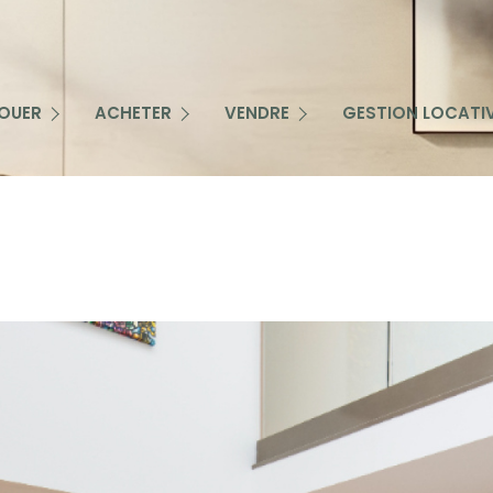
IMMOBILIER PROFESSIONNEL
NOTRE OFFRE DE SERVICE
ATIONS PROFESSIONNELLES
IMMOBILIER RÉSIDENTIEL
ÊTRE CONTACTÉ PAR UN CONSEILLER
OUER
ACHETER
VENDRE
GESTION LOCATI
ATIONS RÉSIDENTIELLES
NOUS FAIRE PART DE VOTRE RECHERCHE
ESTIMATION
RTE EMAIL
ALERTE EMAIL
NOS BIENS VENDUS