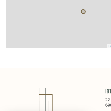
Le
IB
22
69