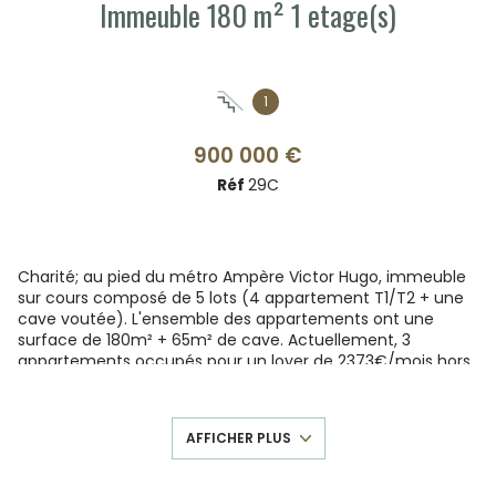
Immeuble 180 m² 1 etage(s)
1
900 000 €
Réf
29C
Charité; au pied du métro Ampère Victor Hugo, immeuble
sur cours composé de 5 lots (4 appartement T1/T2 + une
cave voutée). L'ensemble des appartements ont une
surface de 180m² + 65m² de cave. Actuellement, 3
appartements occupés pour un loyer de 2373€/mois hors
charges, un appartement vacant. Le batiment est au sein
s'une copropriété de 20 lots. DPE 303 (E) GES 9 (B).
Honoraires à la charge du vendeur.
AFFICHER PLUS
Contact Jérémy Mougin au zéro 6.24.70.49.23 ou à
l'adresse mail j.mougin@ibtgestion.com
Médiation www.mieux-vivre-ensemble.com