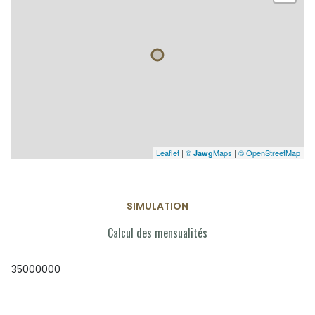
Leaflet
|
©
Maps
|
© OpenStreetMap
Jawg
SIMULATION
Calcul des mensualités
35000000