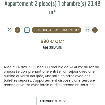
Appartement 2 pièce(s) 1 chambre(s) 23.48
m²
1
TRAD_LBI_OPTIONS_ASCENSEUR
1
690 € CC*
Réf
281AVRIL
Allée du 4 avril 1908, beau T1 meublé de 23.48m² au rez de
chaussée comprenant une entrée , un séjour avec une
cuisine ouverte équipée, une salle de bains avec des
toilettes séparés. L'appartement dispose d'une terrasse
grande privatise avec jardin et d'un garage en sous-sol.
E
au froide/chaude + chauffage sont comprit dans les
charges.
Honoraires 236.67€ + 70.90€ Frais d'état des lieux
AFFICHER PLUS
La prise de rendez-vous s'effectue en ligne, merci de vous