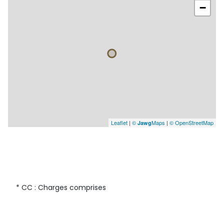
−
Leaflet
|
©
Maps
|
© OpenStreetMap
Jawg
* CC : Charges comprises