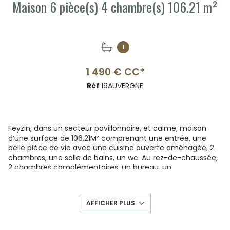
Maison 6 pièce(s) 4 chambre(s) 106.21 m²
1
1 490 € CC*
Réf
19AUVERGNE
Feyzin, dans un secteur pavillonnaire, et calme, maison
d’une surface de 106.21M² comprenant une entrée, une
belle pièce de vie avec une cuisine ouverte aménagée, 2
chambres, une salle de bains, un wc. Au rez-de-chaussée,
2 chambres complémentaires, un bureau, un
garage/atelier. Beau jardin clos.
Honoraires 1070.59€ + 320.75€ Frais d'état des lieux
La prise de rendez-vous s'effectue en ligne, merci de vous
AFFICHER PLUS
rediriger sur notre site IBT GESTION et de cliquer sur la
rubrique
"prendre rendez-vous"
, celle-ci se situe au
niveau du descriptif de l'annonce
.
Il vous suffira de