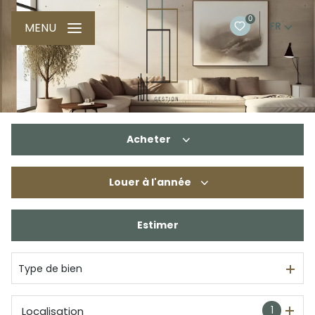
0
FR
MENU
Acheter
Louer
à l'année
De l'ancien
De l'immo pro
Estimer
à l'année
De l'immo pro
Type de bien
1
Localisation