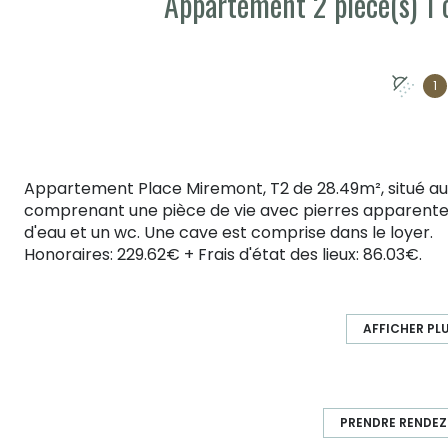
1
Appartement Place Miremont, T2 de 28.49m², situé a
comprenant une pièce de vie avec pierres apparentes,
d'eau et un wc. Une cave est comprise dans le loyer.
Honoraires: 229.62€ + Frais d'état des lieux: 86.03€.
La prise de rendez-vous s'effectue en ligne, merci de v
cliquer sur la rubrique
"prendre rendez-vous"
, celle
Il vous suffira de réserver votre créneau de visite ou d
AFFICHER PL
liste d'attente en attendant de recevoir une invitation
Le locataire (hors étudiants) et les garants doivent c
montant du loyer. Les garants doivent être des perso
Aucun dossier ne sera étudié sans visite préalable
PRENDRE RENDE