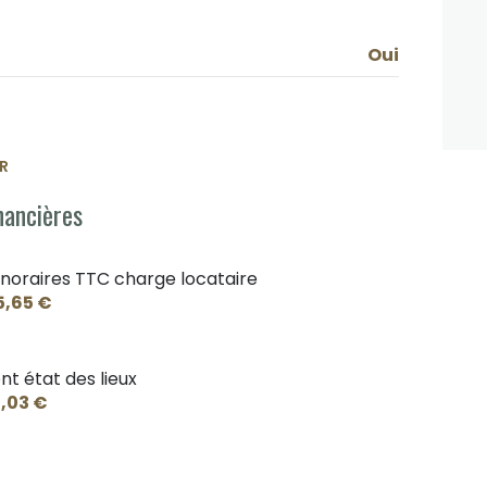
Oui
R
nancières
noraires TTC charge locataire
5,65 €
nt état des lieux
,03 €