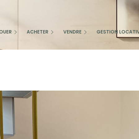
IMMOBILIER PROFESSIONNEL
NOTRE OFFRE DE SERVICE
ATIONS PROFESSIONNELLES
IMMOBILIER RÉSIDENTIEL
ÊTRE CONTACTÉ PAR UN CONSEILLER
OUER
ACHETER
VENDRE
GESTION LOCATI
ATIONS RÉSIDENTIELLES
NOUS FAIRE PART DE VOTRE RECHERCHE
ESTIMATION
RTE EMAIL
ALERTE EMAIL
NOS BIENS VENDUS