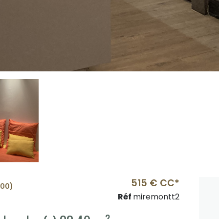
515 € CC*
200)
Réf
miremontt2