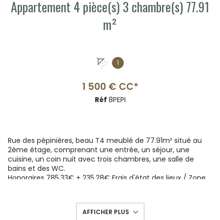
Appartement 4 pièce(s) 3 chambre(s) 77.91
m²
1
1 500 € CC*
Réf
8PEPI
Rue des pépinières, beau T4 meublé de 77.91m² situé au
2ème étage, comprenant une entrée, un séjour, une
cuisine, un coin nuit avec trois chambres, une salle de
bains et des WC.
Honoraires 785.33€ + 235.28€ Frais d'état des lieux / Zone
soumise à l'encadrement des loyers / Loyer de référence
médian : 966€HC / Loyer majoré : 1160€HC / Complément
de loyer : 0€.
AFFICHER PLUS
La prise de rendez-vous s'effectue en ligne, merci de vous