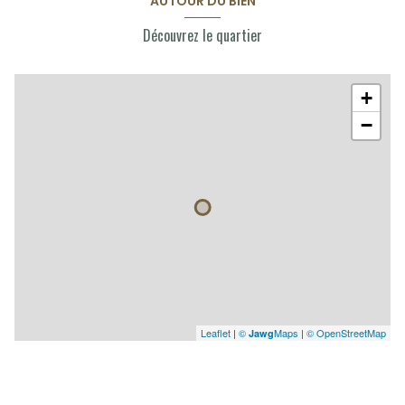
AUTOUR DU BIEN
Découvrez le quartier
+
−
Leaflet
|
©
Maps
|
© OpenStreetMap
Jawg