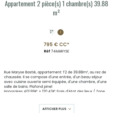
Appartement 2 pièce(s) 1 chambre(s) 39.88
m²
1
795 € CC*
Réf
74MARYSE
Rue Maryse Bastié, appartement T2 de 39.88m², au rez de
chaussée. Il se compose d'une entrée, d'un beau séjour
avec cuisine ouverte semi équipée, d'une chambre, d'une
salle de bains. Plafond pinel
Honoraires 401.99€ + 120.43€ Frais d'état des lieux / Zone
soumise à l'encadrement des loyers / Loyer de référence
médian : 578€HC / Loyer majoré : 693€HC / Complément
de loyer : 66€.
AFFICHER PLUS
La prise de rendez-vous s'effectue en ligne, merci de vous