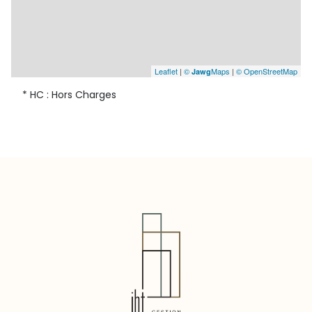
Leaflet
|
©
Maps
|
© OpenStreetMap
Jawg
* HC : Hors Charges